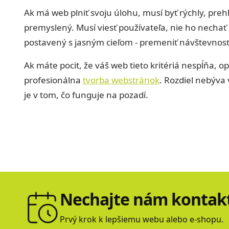
Ak má web plniť svoju úlohu, musí byť rýchly, pr
premyslený. Musí viesť používateľa, nie ho nechať
postavený s jasným cieľom - premeniť návštevnosť
Ak máte pocit, že váš web tieto kritériá nespĺňa, op
profesionálna
tvorba webstránok
. Rozdiel nebýva 
je v tom, čo funguje na pozadí.
Nechajte nám kontakt
Prvý krok k lepšiemu webu alebo e-shopu.