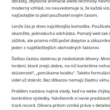
obrázky, zbytočné animácie alebo technicky nevhod
moderný vzhľad, no neuvedomuje si, že každá vizuá
najčastejšie to platí používateľ svojím časom.
Lenže čas je dnes najcitlivejšia komodita. Používa
okamžite, jednoducho odchádza. Pomalý web tak 
zážitok, ale priamo nižší počet dopytov a zákazníkov
jeden z najdôležitejších obchodných faktorov.
Ďalšou častou slabinou je nedostatok dôvery. Mn
tvrdení, ktoré znejú dobre, no nič konkrétne neho
skúsenosti“, „ponúkame kvalitu“. Takéto formulácie
videl už stokrát. Bez dôkazov nemajú žiadnu váhu
Problém nastáva najmä vtedy, keď na webe chýbaj
konkrétne výsledky. Návštevník si nevie predstaviť
track record. Dôvera pritom vzniká práve v detailoc