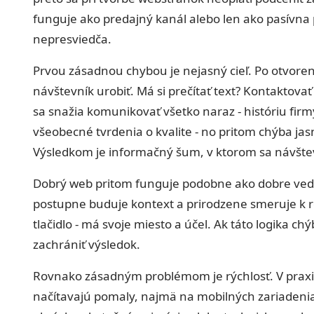
funguje ako predajný kanál alebo len ako pasívna p
nepresviedča.
Prvou zásadnou chybou je nejasný cieľ. Po otvorení
návštevník urobiť. Má si prečítať text? Kontaktov
sa snažia komunikovať všetko naraz - históriu fir
všeobecné tvrdenia o kvalite - no pritom chýba jasn
Výsledkom je informačný šum, v ktorom sa návštev
Dobrý web pritom funguje podobne ako dobre vede
postupne buduje kontext a prirodzene smeruje k ro
tlačidlo - má svoje miesto a účel. Ak táto logika c
zachrániť výsledok.
Rovnako zásadným problémom je rýchlosť. V praxi 
načítavajú pomaly, najmä na mobilných zariadenia