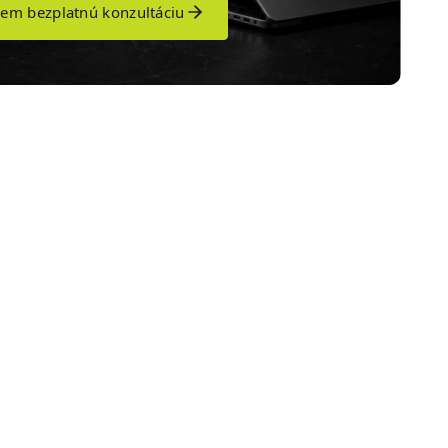
em bezplatnú konzultáciu