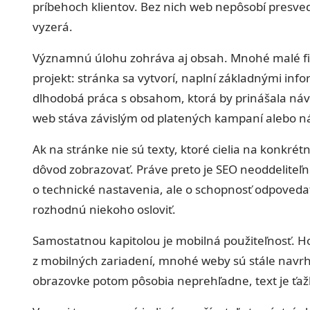
príbehoch klientov. Bez nich web nepôsobí presved
vyzerá.
Významnú úlohu zohráva aj obsah. Mnohé malé f
projekt: stránka sa vytvorí, naplní základnými inf
dlhodobá práca s obsahom, ktorá by prinášala náv
web stáva závislým od platených kampaní alebo n
Ak na stránke nie sú texty, ktoré cielia na konkré
dôvod zobrazovať. Práve preto je SEO neoddeliteľ
o technické nastavenia, ale o schopnosť odpovedať
rozhodnú niekoho osloviť.
Samostatnou kapitolou je mobilná použiteľnosť. H
z mobilných zariadení, mnohé weby sú stále navr
obrazovke potom pôsobia neprehľadne, text je ťažk