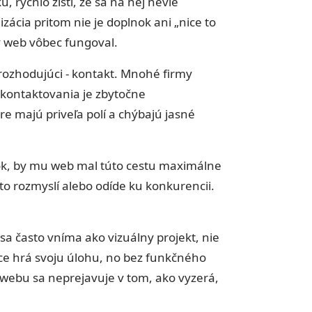
, rýchlo zistí, že sa na nej nevie
ácia pritom nie je doplnok ani „nice to
y web vôbec fungoval.
 rozhodujúci - kontakt. Mnohé firmy
s kontaktovania je zbytočne
e majú priveľa polí a chýbajú jasné
ok, by mu web mal túto cestu maximálne
to rozmyslí alebo odíde ku konkurencii.
a často vníma ako vizuálny projekt, nie
síce hrá svoju úlohu, no bez funkčného
webu sa neprejavuje v tom, ako vyzerá,