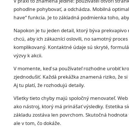
V praxi to znamená jediné: používateľ otvorí stránku
pohodlne pohybovať, a odchádza. Mobilná optimaliz
have“ funkcia. Je to základná podmienka toho, ab
Napokon je tu jeden detail, ktorý býva prekvapivo
chcú, aby ich zákazníci oslovili, no samotný proce
komplikovaný. Kontaktné údaje sú skryté, formulár
výzvy k akcii.
V momente, keď sa používateľ rozhodne urobiť kr
zjednodušiť. Každá prekážka znamená riziko, že si 
Aj tu platí, že rozhodujú detaily.
Všetky tieto chyby majú spoločný menovateľ. Web s
ako nástroj, ktorý má prinášať výsledky. Estetika 
základu zostáva len povrchom. Skutočná hodnota 
ale v tom, čo dokáže.