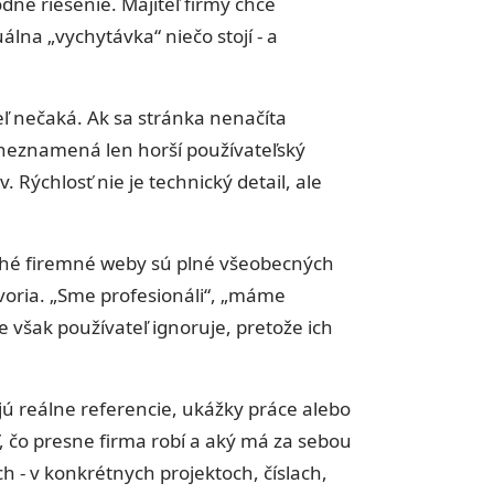
né riešenie. Majiteľ firmy chce
lna „vychytávka“ niečo stojí - a
teľ nečaká. Ak sa stránka nenačíta
neznamená len horší používateľský
. Rýchlosť nie je technický detail, ale
ohé firemné weby sú plné všeobecných
voria. „Sme profesionáli“, „máme
 však používateľ ignoruje, pretože ich
.
ú reálne referencie, ukážky práce alebo
, čo presne firma robí a aký má za sebou
h - v konkrétnych projektoch, číslach,