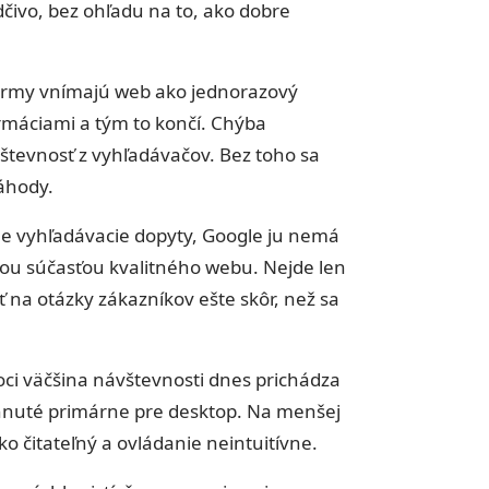
čivo, bez ohľadu na to, ako dobre
irmy vnímajú web ako jednorazový
ormáciami a tým to končí. Chýba
števnosť z vyhľadávačov. Bez toho sa
áhody.
tne vyhľadávacie dopyty, Google ju nemá
nou súčasťou kvalitného webu. Nejde len
 na otázky zákazníkov ešte skôr, než sa
oci väčšina návštevnosti dnes prichádza
hnuté primárne pre desktop. Na menšej
o čitateľný a ovládanie neintuitívne.