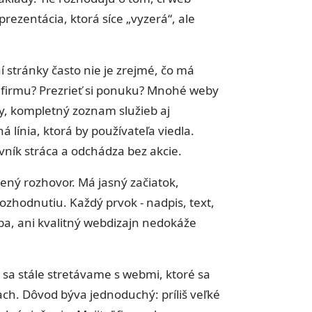
rezentácia, ktorá síce „vyzerá“, ale
 stránky často nie je zrejmé, čo má
ať firmu? Prezrieť si ponuku? Mnohé weby
my, kompletný zoznam služieb aj
á línia, ktorá by používateľa viedla.
ník stráca a odchádza bez akcie.
ný rozhovor. Má jasný začiatok,
zhodnutiu. Každý prvok - nadpis, text,
hýba, ani kvalitný webdizajn nedokáže
sa stále stretávame s webmi, ktoré sa
ch. Dôvod býva jednoduchý: príliš veľké