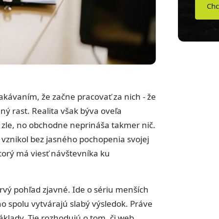
Chc
čakávaním, že začne pracovať za nich - že
ný rast. Realita však býva oveľa
í zle, no obchodne neprináša takmer nič.
e vznikol bez jasného pochopenia svojej
 ktorý má viesť návštevníka ku
prvý pohľad zjavné. Ide o sériu menších
o spolu vytvárajú slabý výsledok. Práve
áklady. Tie rozhodujú o tom, či web