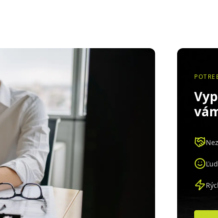
POTRE
Vyp
vá
Nez
Ľud
Rýc