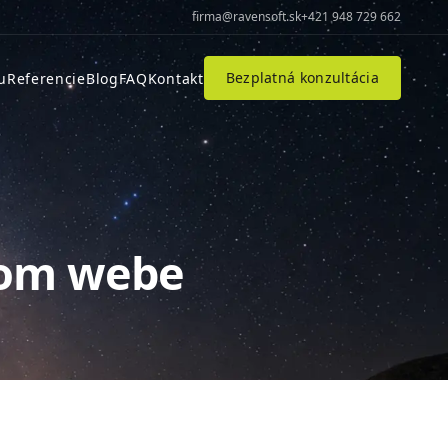
firma@ravensoft.sk
+421 948 729 662
Bezplatná konzultácia
u
Referencie
Blog
FAQ
Kontakt
ojom webe