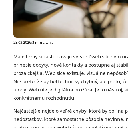
23.03.2026
/
3 min
čítania
Malé firmy si často dávajú vytvoriť web s tichým o
prinesie dopyty, nové kontakty a postupne aj stabil
prozaickejšia. Web síce existuje, vizuálne nepôsob
Nie preto, že by bol technicky chybný, ale preto, ž
úlohy. Web nie je digitálna brožúra. Je to nástroj,
konkrétnemu rozhodnutiu.
Najčastejšie nejde o veľké chyby, ktoré by boli na 
nedostatkov, ktoré samostatne pôsobia nevinne, n
preto sa pri tvorbe webstránok neoplatí podceniť z