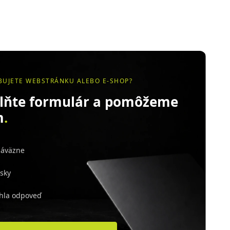
BUJETE WEBSTRÁNKU ALEBO E-SHOP?
lňte formulár a pomôžeme
m
.
áväzne
sky
hla odpoveď