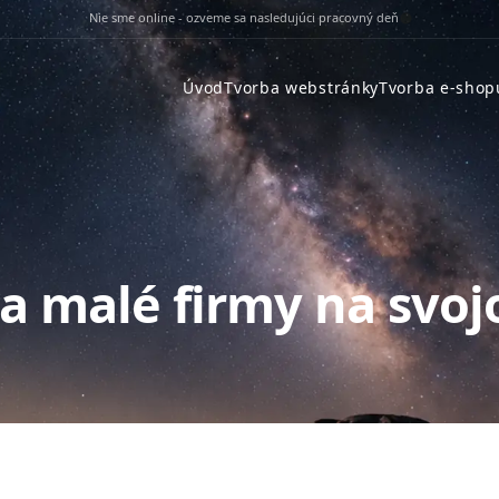
Nie sme online - ozveme sa nasledujúci pracovný deň
Úvod
Tvorba webstránky
Tvorba e-shop
bia malé firmy na sv