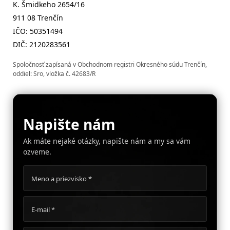
K. Šmidkeho 2654/16
911 08 Trenčín
IČO: 50351494
DIČ: 2120283561
Spoločnosť zapísaná v Obchodnom registri Okresného súdu Trenčín,
oddiel: Sro, vložka č. 42683/R
Napište nám
Ak máte nejaké otázky, napište nám a my sa vám
ozveme.