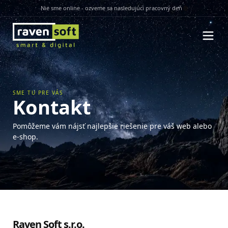
Nie sme online - ozveme sa nasledujúci pracovný deň
SME TU PRE VÁS
Kontakt
Pomôžeme vám nájsť najlepšie riešenie pre váš web alebo
e-shop.
Raven Soft s.r.o.