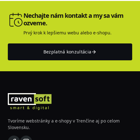
Nechajte nám kontakt a my sa vám
ozveme.
Prvý krok k lepšiemu webu alebo e-shopu.
Bezplatná konzultácia
Tvoríme webstránky a e-shopy v Trenčíne aj po celom
Slovensku.