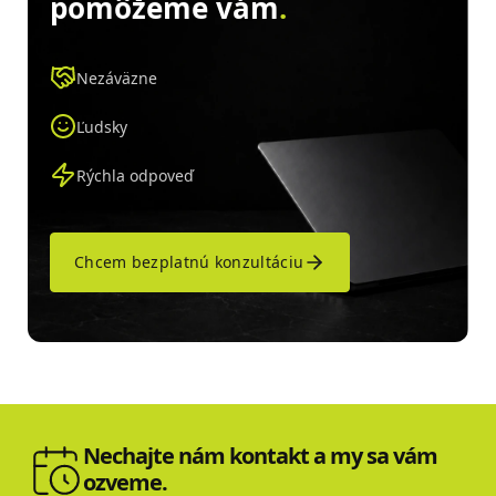
pomôžeme vám
.
Nezáväzne
Ľudsky
Rýchla odpoveď
Chcem bezplatnú konzultáciu
Nechajte nám kontakt a my sa vám
ozveme.