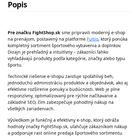
Popis
Pre značku FightShop.sk
sme pripravili moderný e‑shop
na prenájom, postavený na platforme
Fultio
, ktorý ponúka
kompletný sortiment športového vybavenia a doplnkov.
Dizajn je prehľadný a intuitívny – zákazníci ľahko
vyhľadávajú produkty podľa kategórie, značky alebo typu
športu.
Technické riešenie e-shopu zaisťuje spoľahlivý beh,
jednoduchú administráciu produktov a objednávok, ako aj
efektívne rozšírenie ponuky v budúcnosti. Web je plne
responzívny, optimalizovaný pre rýchle načítavanie a
základné SEO, čím zabezpečuje pohodlný nákup na
všetkých zariadeniach.
Výsledkom je funkčný a efektívny e-shop, ktorý odráža
hodnoty značky FightShop.sk, uľahčuje zákazníkom nákup
a podporuje rast online predaja športového sortimentu.