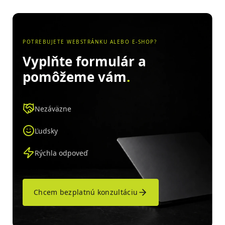
POTREBUJETE WEBSTRÁNKU ALEBO E-SHOP?
Vyplňte formulár a
pomôžeme vám
.
Nezáväzne
Ľudsky
Rýchla odpoveď
Chcem bezplatnú konzultáciu