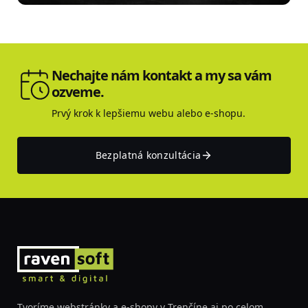
Nechajte nám kontakt a my sa vám
ozveme.
Prvý krok k lepšiemu webu alebo e-shopu.
Bezplatná konzultácia
Tvoríme webstránky a e-shopy v Trenčíne aj po celom