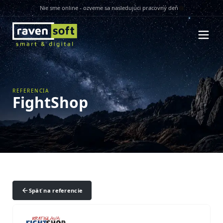
Nie sme online - ozveme sa nasledujúci pracovný deň
REFERENCIA
FightShop
Späť na referencie