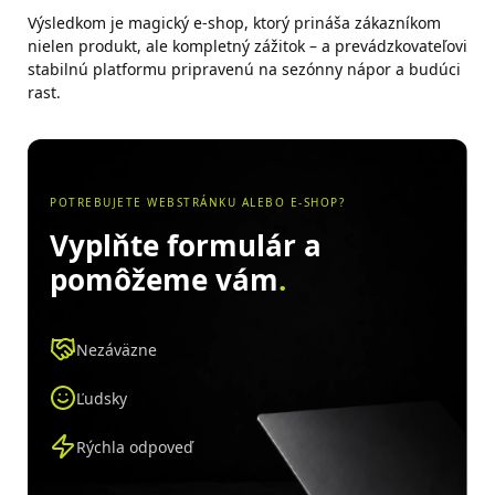
Výsledkom je magický e-shop, ktorý prináša zákazníkom
nielen produkt, ale kompletný zážitok – a prevádzkovateľovi
stabilnú platformu pripravenú na sezónny nápor a budúci
rast.
POTREBUJETE WEBSTRÁNKU ALEBO E-SHOP?
Vyplňte formulár a
pomôžeme vám
.
Nezáväzne
Ľudsky
Rýchla odpoveď