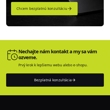
Chcem bezplatnú konzultáciu
Nechajte nám kontakt a my sa vám
ozveme.
Prvý krok k lepšiemu webu alebo e-shopu.
Bezplatná konzultácia