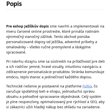
Popis
Pre eshop Ježíškův dopis
sme navrhli a implementovali na
mieru čarovné online prostredie, ktoré prináša rodinám
výnimočný vianočný zážitok. Tento obchod ponúka
personalizované dopisy od Ježíška, adventné príbehy a
omalovánky – všetko ručne premyslené a láskyplne
spracované.
Pri návrhu dizajnu sme sa sústredili na príťažlivosť pre deti
a ich rodičov: jemné, hravé vizuály, intuitívnu navigáciu a
zdôraznenie personalizácie produktov. Stránka komunikuje
emóciu, teplo Vianoc a jedinečnosť každého dopisu.
Technické riešenie je postavené na platforme
Fultio
, čo
zaručuje spoľahlivý beh e-shopu, jednoduchú správu
obsahu a pohodlné spracovanie objednávok. Celý systém
je plne responzívny, optimalizovaný pre rýchlosť a SEO, aby
si zákazníci užili hladký nákup bez ohľadu na zariadenie.