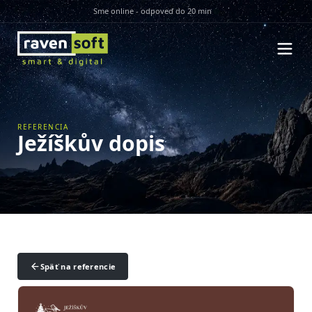
Sme online - odpoveď do 20 min
REFERENCIA
Ježíškův dopis
Späť na referencie