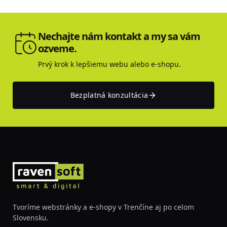
Nechajte nám kontakt a my sa vám
ozveme.
Prvý krok k lepšiemu webu alebo e-shopu.
Bezplatná konzultácia
Tvoríme webstránky a e-shopy v Trenčíne aj po celom
Slovensku.