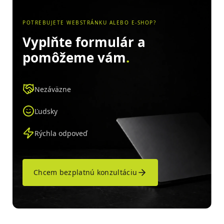
POTREBUJETE WEBSTRÁNKU ALEBO E-SHOP?
Vyplňte formulár a
pomôžeme vám
.
Nezáväzne
Ľudsky
Rýchla odpoveď
Chcem bezplatnú konzultáciu