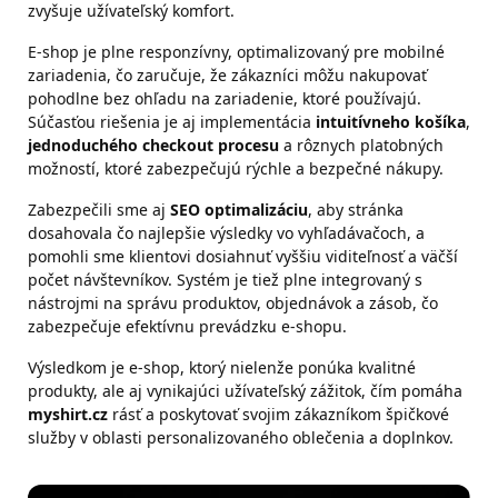
zvyšuje užívateľský komfort.
E-shop je plne responzívny, optimalizovaný pre mobilné
zariadenia, čo zaručuje, že zákazníci môžu nakupovať
pohodlne bez ohľadu na zariadenie, ktoré používajú.
Súčasťou riešenia je aj implementácia
intuitívneho košíka
,
jednoduchého checkout procesu
a rôznych platobných
možností, ktoré zabezpečujú rýchle a bezpečné nákupy.
Zabezpečili sme aj
SEO optimalizáciu
, aby stránka
dosahovala čo najlepšie výsledky vo vyhľadávačoch, a
pomohli sme klientovi dosiahnuť vyššiu viditeľnosť a väčší
počet návštevníkov. Systém je tiež plne integrovaný s
nástrojmi na správu produktov, objednávok a zásob, čo
zabezpečuje efektívnu prevádzku e-shopu.
Výsledkom je e-shop, ktorý nielenže ponúka kvalitné
produkty, ale aj vynikajúci užívateľský zážitok, čím pomáha
myshirt.cz
rásť a poskytovať svojim zákazníkom špičkové
služby v oblasti personalizovaného oblečenia a doplnkov.