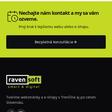
Nechajte nám kontakt a my sa vám
ozveme.
Prvý krok k lepšiemu webu alebo e-shopu.
Bezplatná konzultácia
Tvoríme webstránky a e-shopy v Trenčíne aj po celom
Slovensku.