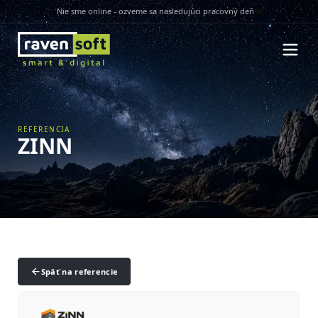
Nie sme online - ozveme sa nasledujúci pracovný deň
REFERENCIA
ZINN
Späť na referencie