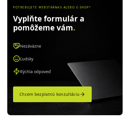
POTREBUJETE WEBSTRÁNKU ALEBO E-SHOP?
Vyplňte formulár a
pomôžeme vám
.
Nezáväzne
Ľudsky
Rýchla odpoveď
Chcem bezplatnú konzultáciu